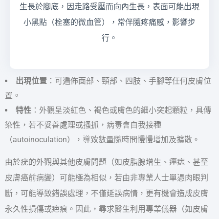
生長於腳底，因走路受壓而向內生長，表面可能出現
小黑點（栓塞的微血管），常伴隨疼痛感，影響步
行。
出現位置
：可遍佈面部、頸部、四肢、手腳等任何皮膚位
置。
特性
：外觀呈淡紅色、褐色或膚色的細小突起顆粒，具傳
染性，若不妥善處理或搔抓，病毒會自我接種
（autoinoculation），導致數量隨時間慢慢增加及擴散。
由於疣的外觀與其他皮膚問題（如皮脂腺增生、癦痣、甚至
皮膚癌前病變）可能極為相似，若由非專業人士單憑肉眼判
斷，可能導致錯誤處理，不僅延誤病情，更有機會造成皮膚
永久性損傷或疤痕。因此，尋求醫生利用專業儀器（如皮膚