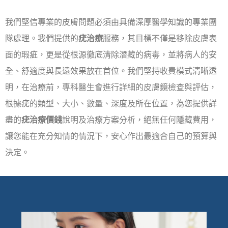
我們堅信專業的皮膚問題必須由具備深厚醫學知識的專業團
隊處理。我們提供的
疣治療
服務，其目標不僅是移除皮膚表
面的瑕疵，更是從根源徹底清除潛藏的病毒，並將病人的安
全、舒適度與長遠效果放在首位。我們堅持收費模式清晰透
明，在治療前，專科醫生會進行詳細的皮膚鏡檢查與評估，
根據疣的類型、大小、數量、深度及所在位置，為您提供詳
盡的
疣治療價錢
說明及治療方案分析，絕無任何隱藏費用，
讓您能在充分知情的情況下，安心作出最適合自己的預算與
決定。