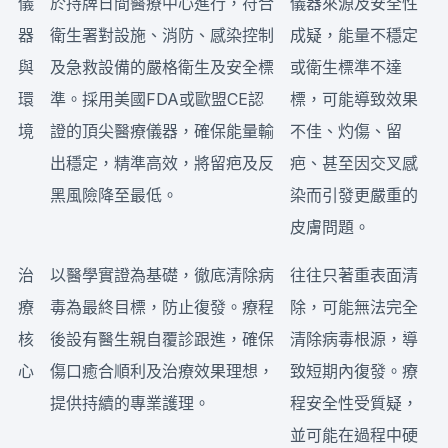
儀
於持牌日間醫療中心進行，符合
儀器來源及安全性
器
衛生署對設施、消防、感染控制
成疑，能量不穩定
與
及急救設備的嚴格衛生及安全標
或衛生標準不達
環
準。採用美國FDA或歐盟CE認
標，可能導致效果
境
證的頂尖醫療儀器，確保能量輸
不佳、灼傷、留
出穩定，精準高效，將留疤及反
疤、甚至因交叉感
黑風險降至最低。
染而引發更嚴重的
皮膚問題。
治
以醫學實證為基礎，徹底清除病
往往只著重表面清
療
毒為最終目標，防止復發。療程
除，可能無法完全
核
後設有醫生親自覆診跟進，確保
清除病毒根源，導
心
傷口癒合順利及治療效果理想，
致短期內復發。療
提供持續的專業護理。
程安全性受質疑，
並可能在過程中硬