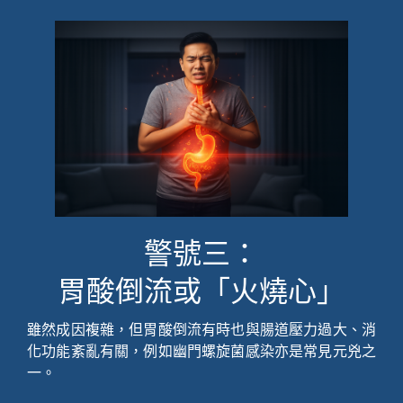
警號三：
胃酸倒流或「火燒心」
雖然成因複雜，但胃酸倒流有時也與腸道壓力過大、消
化功能紊亂有關，例如幽門螺旋菌感染亦是常見元兇之
一。