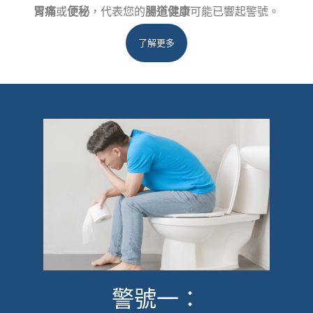
胃痛
或
便秘
，代表您的
腸道健康
可能已響起警號。
了解更多
警號一：