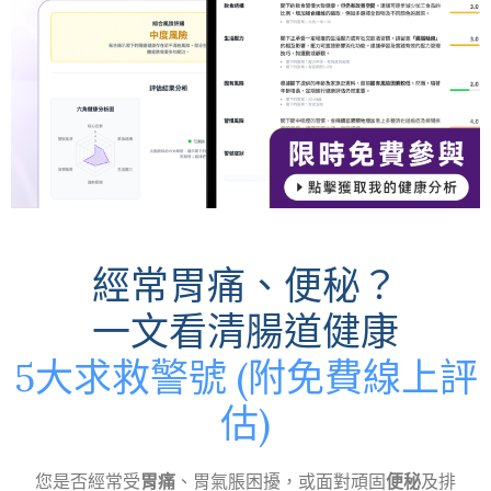
經常胃痛、便秘？
一文看清腸道健康
5大求救警號 (附免費線上評
估)
您是否經常受
胃痛
、胃氣脹困擾，或面對頑固
便秘
及排