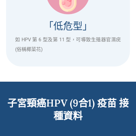
「低危型」
如 HPV 第 6 型及第 11 型，
可導致生殖器官濕疣
(俗稱椰菜花)
子宮頸癌HPV (9合1) 疫苗 接
種資料