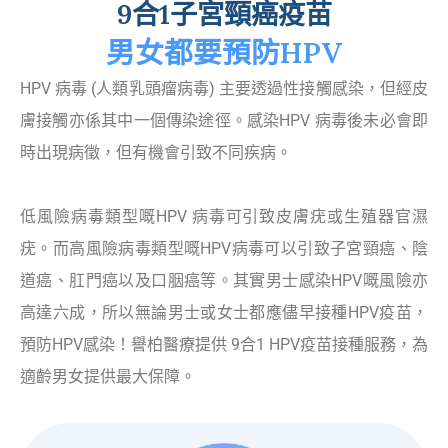
9合1子宮頸癌疫苗
男女都要預防HPV
HPV 病毒 (人類乳頭瘤病毒) 主要透過性接觸感染，但經皮
膚接觸亦係其中一個傳染途徑。感染HPV 病毒後未必會即
時出現病徵，但有機會引致不同疾病。
低風險病毒類型嘅HPV 病毒可引致皮膚疣或生殖器官濕
疣。而高風險病毒類型嘅HPV病毒可以引致子宮頸癌、陰
道癌、肛門癌以及口胭癌等。其實男士感染HPV嘅風險亦
高達六成，所以無論男士或女士都應儘早接種HPV疫苗，
預防HPV感染！譽柏醫療提供 9合1 HPV疫苗接種服務，為
適齡男女提供最大保障。