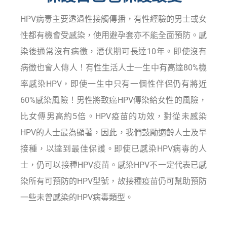
HPV病毒主要透過性接觸傳播，有性經驗的男士或女
性都有機會受感染，使用避孕套亦不能全面預防。感
染後通常沒有病徵，潛伏期可長達10年。即使沒有
病徵也會人傳人！有性生活人士一生中有高達80%機
率感染HPV，即使一生中只有一個性伴侶仍有將近
60%感染風險！男性將致癌HPV傳染給女性的風險，
比女傳男高約5倍。HPV疫苗的功效，對從未感染
HPV的人士最為顯著，因此，我們鼓勵適齡人士及早
接種，以達到最佳保護。即使已感染HPV病毒的人
士，仍可以接種HPV疫苗。感染HPV不一定代表已感
染所有可預防的HPV型號，故接種疫苗仍可幫助預防
一些未曾感染的HPV病毒類型。