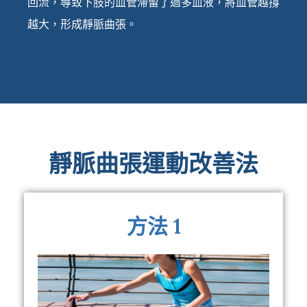
回流，導致下肢的血管滯留了過多血液，將血管越撐
越大，形成靜脈曲張。
靜脈曲張運動改善法
方法 1