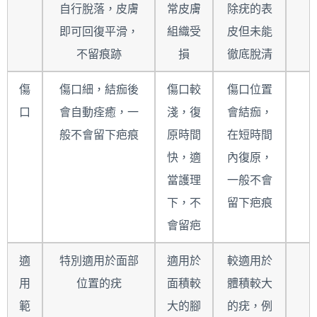
自行脫落，皮膚
常皮膚
除疣的表
即可回復平滑，
組織受
皮但未能
不留痕跡
損
徹底脫清
傷
傷口細，結痂後
傷口較
傷口位置
口
會自動痊癒，一
淺，復
會結痂，
般不會留下疤痕
原時間
在短時間
快，適
內復原，
當護理
一般不會
下，不
留下疤痕
會留疤
適
特別適用於面部
適用於
較適用於
用
位置的疣
面積較
體積較大
範
大的腳
的疣，例