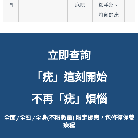
圍
底疣
如手部、
腳部的疣
立即查詢
「疣」這刻開始
不再「疣」煩惱
全面/全頸/全身(不限數量)
限定優惠，包修復保養
療程