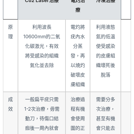
Co2 Laser治療
電灼治
冷凍治療
療
原
利用波長
電灼將
利用液態
理
10600mm的二氧
疣內水
氮的低溫
化碳激光，有效
分蒸
使受感染
將受感染的組織
發，再
的皮膚組
氣化並去除
以燒灼
織壞死後
破壞皮
脫落
膚組織
成
一般扁平疣只需
治療過
需要分多
效
1-2次治療，毋需
程有機
次治療，
動刀，待傷口結
會使周
甚至有機
痂後一周內就會
圍的正
會只能去