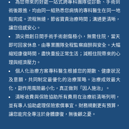
為您帶來的好處一站式跨專科團隊從診斷、手術到
術後跟進，均由同一組熟悉您病情的專科醫生在同一地
點完成。流程無縫，節省寶貴治療時間；溝通更清晰，
讓您倍感安心。
頂尖微創日間手術手術創傷極小，無需住院，當天
即可回家休息，由專業團隊全程監察麻醉與安全。大幅
縮短康復時間，盡快重投正常生活；減輕住院帶來的心
理與經濟壓力。
個人化治療方案專科醫生根據您的期數、健康狀況
及意願，共同制定最優化的治療策略。治療成效最大
化，副作用風險最小化，真正做到「因人施治」。
清晰收費與保險協助所有費用在治療前清晰列明，
並有專人協助處理保險索償事宜。財務規劃更有預算，
讓您能完全專注於身體康復，無後顧之憂。