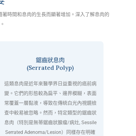
要
隨著時間和息肉的生長而顯著增加。深入了解息肉的
。
鋸齒狀息肉
(Serrated Polyp)
這類息肉是近年來醫學界日益重視的癌前病
變。它們的形態較為扁平、邊界模糊，表面
常覆蓋一層黏液，導致在傳統白光內視鏡檢
查中較易被忽略。然而，特定類型的鋸齒狀
息肉（特別是無蒂鋸齒狀腺瘤/病灶, Sessile
Serrated Adenoma/Lesion）同樣存在明確