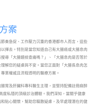
術方案
活節奏急促、工作壓力沉重的香港都市人而言，這些
難以揮去。特別是當您知道自己有大腸癌或大腸息肉
斷搜尋「大腸鏡檢查痛嗎？」、「大腸息肉是否等於
全理解您的疑慮與不安。當您正面對「大腸長息肉怎
、專業權威且流程透明的醫療方案。
深的腸胃及肝臟科專科醫生主理，並堅持配備註冊麻醉
高度私隱的頂級診治體驗。我們深知，當關乎健康
識和貼心關懷，幫助您驅散疑慮，及早處理潛在的健