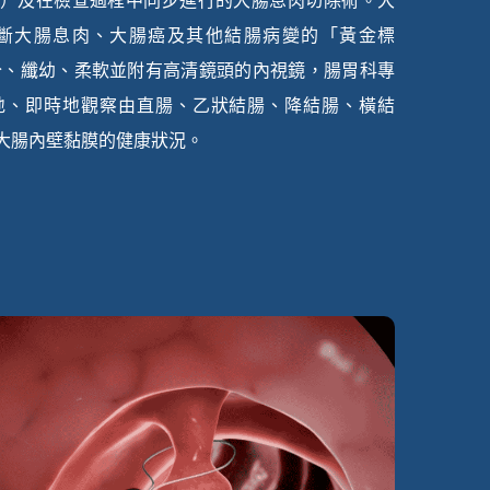
）及在檢查過程中同步進行的大腸息肉切除術。大
斷大腸息肉、大腸癌及其他結腸病變的「黃金標
公分、纖幼、柔軟並附有高清鏡頭的內視鏡，腸胃科專
地、即時地觀察由直腸、乙狀結腸、降結腸、橫結
大腸內壁黏膜的健康狀況。