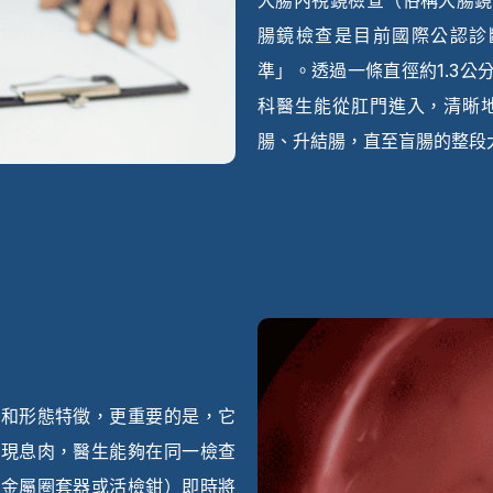
大腸內視鏡檢查（俗稱大腸鏡
腸鏡檢查是目前國際公認診
準」。透過一條直徑約1.3
科醫生能從肛門進入，清晰
腸、升結腸，直至盲腸的整段
小和形態特徵，更重要的是，它
發現息肉，醫生能夠在同一檢查
如金屬圈套器或活檢鉗）即時將