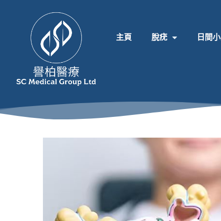
主頁
脫疣
日間小