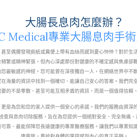
大腸長息肉怎麼辦？
C Medical專業大腸息肉手
，甚至偶爾發現廁紙或糞便上帶有血絲而感到憂心忡忡？對於生
食頻繁或精神緊張，但內心深處那份對健康的不確定感與焦慮卻
動您最敏感的神經。您可能曾在深夜獨自一人，在網絡世界中不
望在海量的資訊中找到一個確切、能讓自己安心的答案。我們完
需要的不是零散、甚至可能互相矛盾的資訊，而是一個值得信賴
項檢查，更是為您和您的家人提供一個安心的承諾。我們的服務由資
檢查與息肉切除服務，旨在為您提供一個絕對安全、完全無痛、
最可靠、最能保障您長遠健康的專業醫療服務。讓我們以專業知
康風險，重拾對身體的掌控感與內心的真正平靜。