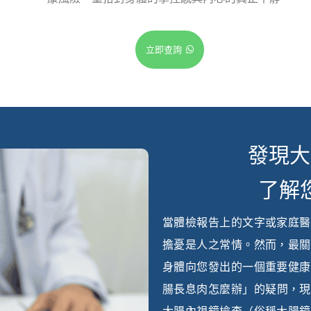
立即查詢
發現大
了解
當體檢報告上的文字或家庭醫
擔憂是人之常情。然而，最關
身體向您發出的一個重要健康
腸長息肉怎麼辦」的疑問，現